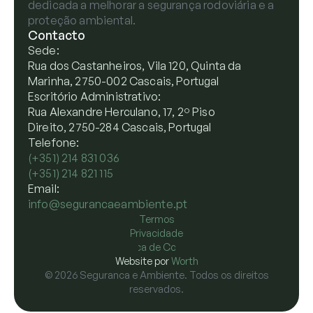
dedicada a melhorar a segurança rodoviária e a
proteção ambiental.
Contacto
Sede:
Rua dos Castanheiros, Vila 120, Quinta da
Marinha, 2750-002 Cascais, Portugal
Escritório Administrativo:
Rua Alexandre Herculano, 17, 2º Piso
Direito, 2750-284 Cascais, Portugal
Telefone:
(+351) 214 831 036
(+351) 214 821 115
Email:
info@segurancaeambiente.pt
Termos
Privacidade
Política de Cookies
Website por
Worth
© 2026 Seguranca e Ambiente. Todos os direitos
reservados.