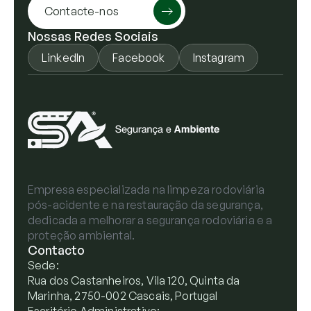
Contacte-nos
Nossas Redes Sociais
LinkedIn
Facebook
Instagram
Empresa especializada na limpeza rodoviária
pós-acidente e na restauração da segurança,
dedicada a melhorar a segurança rodoviária e a
proteção ambiental.
Contacto
Sede:
Rua dos Castanheiros, Vila 120, Quinta da
Marinha, 2750-002 Cascais, Portugal
Escritório Administrativo: